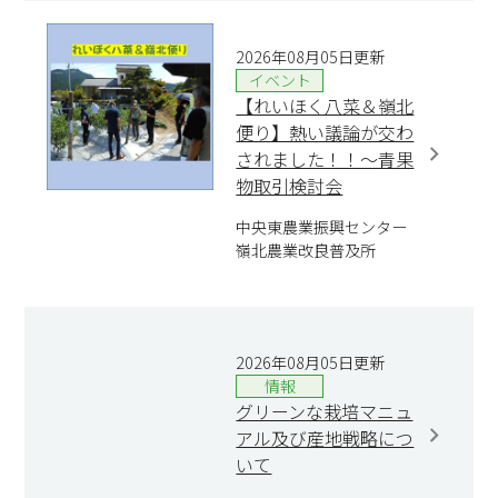
2026年08月05日更新
イベント
【れいほく八菜＆嶺北
便り】熱い議論が交わ
されました！！～青果
物取引検討会
中央東農業振興センター
嶺北農業改良普及所
2026年08月05日更新
情報
グリーンな栽培マニュ
アル及び産地戦略につ
いて