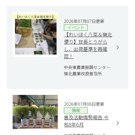
2026年07月07日更新
イベント
【れいほく八菜＆嶺北
便り】甘長とうがら
し、出荷基準を再確
認！
中央東農業振興センター
嶺北農業改良普及所
2026年07月06日更新
情報
普及活動情勢報告 令
和8年6月