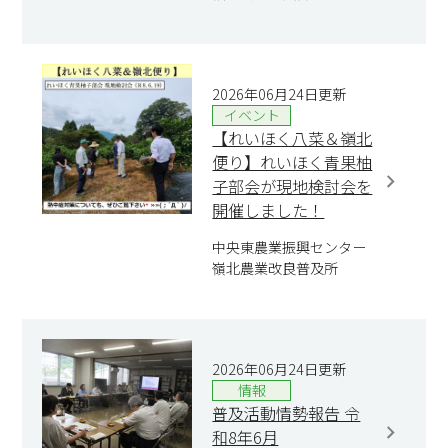
2026年06月24日更新
イベント
【れいほく八菜＆嶺北
便り】れいほく青果柚
子部会が現地検討会を
開催しました！
中央東農業振興センター
嶺北農業改良普及所
2026年06月24日更新
情報
普及活動情勢報告 令
和8年6月