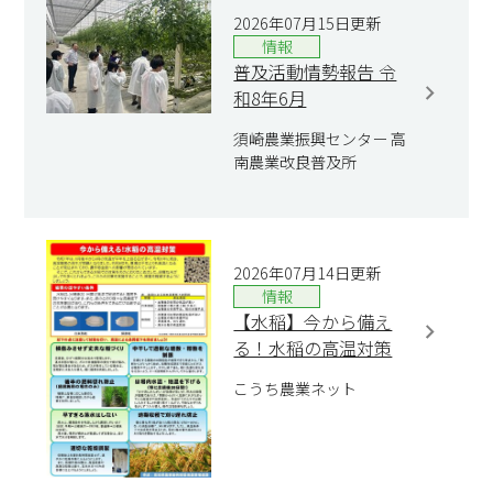
2026年07月15日更新
情報
普及活動情勢報告 令
和8年6月
須崎農業振興センター 高
南農業改良普及所
2026年07月14日更新
情報
【水稲】今から備え
る！水稲の高温対策
こうち農業ネット