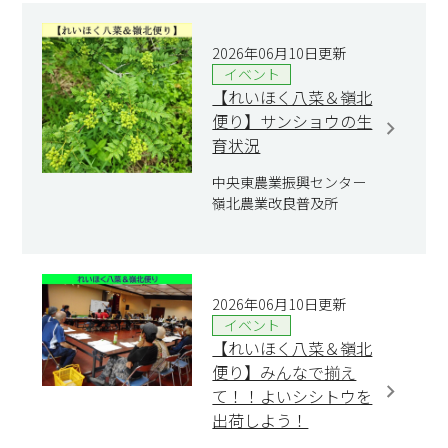
2026年06月10日更新
イベント
【れいほく八菜＆嶺北
便り】サンショウの生
育状況
中央東農業振興センター
嶺北農業改良普及所
2026年06月10日更新
イベント
【れいほく八菜＆嶺北
便り】みんなで揃え
て！！よいシシトウを
出荷しよう！