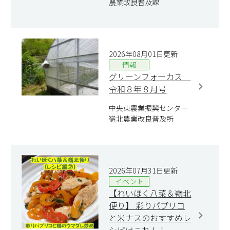
農業改良普及課
2026年08月01日更新
情報
グリーンフォーカス
令和８年８月号
中央東農業振興センター
嶺北農業改良普及所
2026年07月31日更新
イベント
【れいほく八菜＆嶺北
便り】 彩りパプリコ
と米ナスのおすすめレ