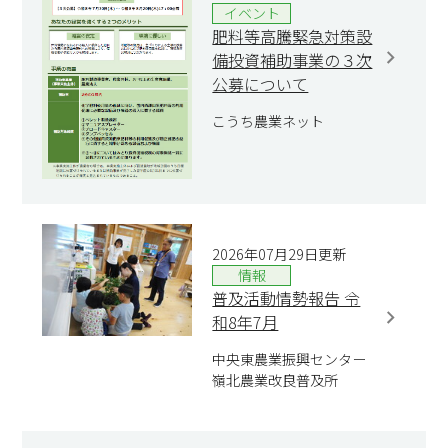
イベント
肥料等高騰緊急対策設
備投資補助事業の３次
公募について
こうち農業ネット
2026年07月29日更新
情報
普及活動情勢報告 令
和8年7月
中央東農業振興センター
嶺北農業改良普及所