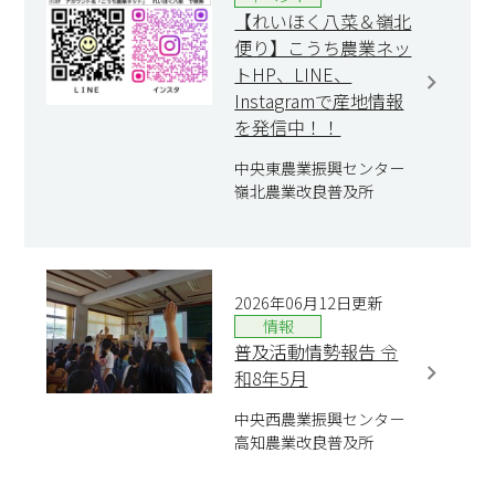
【れいほく八菜＆嶺北
便り】こうち農業ネッ
トHP、LINE、
Instagramで産地情報
を発信中！！
中央東農業振興センター
嶺北農業改良普及所
2026年06月12日更新
情報
普及活動情勢報告 令
和8年5月
中央西農業振興センター
高知農業改良普及所