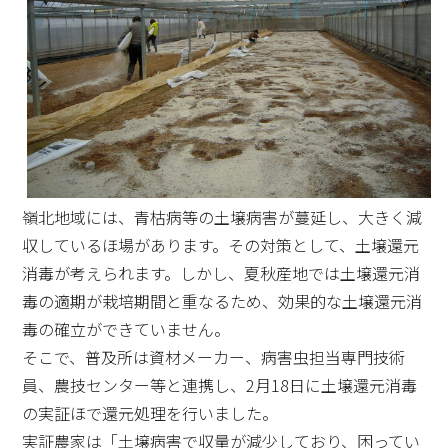
嶺北地域には、青枯病等の土壌病害が蔓延し、大きく減
収しているほ場があります。その対策として、土壌還元
消毒が考えられます。しかし、夏秋産地では土壌還元消
毒の適期が栽培期間と重なるため、効果的な土壌還元消
毒の確立ができていません。
そこで、普及所は資材メーカー、病害虫担当専門技術
員、農技センター等と連携し、2月18日に土壌還元消毒
の実証ほで還元処理を行いました。
実証農家は「土壌病害で収量が減少しており、困ってい