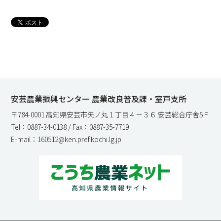
安芸農業振興センター 農業改良普及課・室戸支所
〒784-0001 高知県安芸市矢ノ丸１丁目４－３６ 安芸総合庁舎5Ｆ
Tel：0887-34-0138 / Fax：0887-35-7719
E-mail：160512@ken.pref.kochi.lg.jp