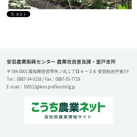
安芸農業振興センター 農業改良普及課・室戸支所
〒784-0001 高知県安芸市矢ノ丸１丁目４－３６ 安芸総合庁舎5Ｆ
Tel：0887-34-0138 / Fax：0887-35-7719
E-mail：160512@ken.pref.kochi.lg.jp