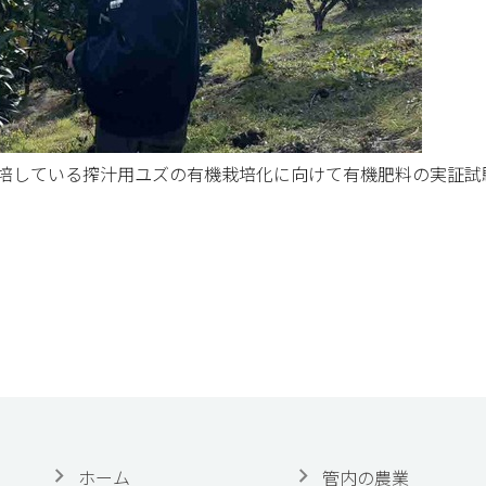
培している搾汁用ユズの有機栽培化に向けて有機肥料の実証試
ホーム
管内の農業