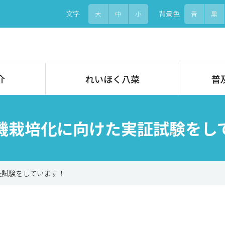
文字
背景色
大
中
小
青
黒
介
れいほく八菜
普
機栽培化に向けた実証試験をし
証試験をしています！