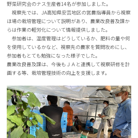
野菜研究会のナス生産者14名が参加しました。
視察先では、JA高知県安芸地区の営農指導員から視察
ほ場の栽培管理について説明があり、農業改良普及課か
らは作業の軽労化について情報提供しました。
参加者は、温度管理はどうしているか、肥料の量や何
を使用しているかなど、視察先の農家を質問攻めにし、
参加者もとても勉強になった様子でした。
農業改良普及課は、今後もＪＡと連携して視察研修を計
画する等、栽培管理技術の向上を支援します。