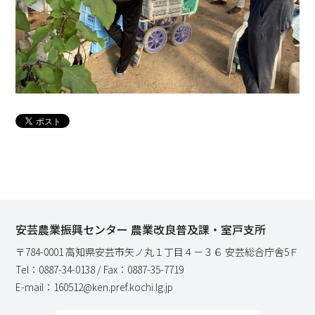
安芸農業振興センター 農業改良普及課・室戸支所
〒784-0001 高知県安芸市矢ノ丸１丁目４－３６ 安芸総合庁舎5Ｆ
Tel：0887-34-0138 / Fax：0887-35-7719
E-mail：160512@ken.pref.kochi.lg.jp