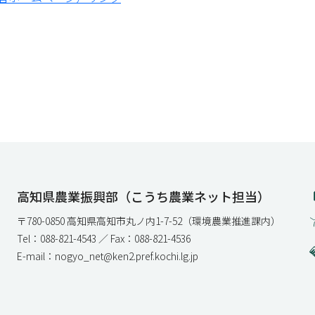
高知県農業振興部（こうち農業ネット担当）
〒780-0850 高知県高知市丸ノ内1-7-52（環境農業推進課内）
Tel：088-821-4543 ／ Fax：088-821-4536
E-mail：nogyo_net@ken2.pref.kochi.lg.jp