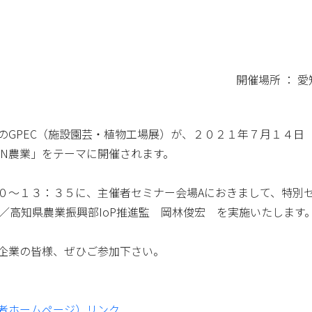
開催場所 ： 愛知
GPEC（施設園芸・植物工場展）が、２０２１年７月１４日（水
PPON農業」をテーマに開催されます。
３：３５に、主催者セミナー会場Aにおきまして、特別セミナー：『Io
』／高知県農業振興部IoP推進監 岡林俊宏 を実施いたします
企業の皆様、ぜひご参加下さい。
者ホームページ）リンク