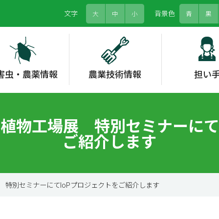
文字
背景色
大
中
小
青
黒
害虫・農薬情報
農業技術情報
担い
農薬情報システム
野菜類
労働力
グリーンフォーカス
農畜産物情報
水稲
果樹
農福連携
情勢報告
各種支援
果樹
お茶
形態情報
土壌肥料
・植物工場展 特別セミナーにて
ご紹介します
省エネルギー対策
高温対策
家庭菜園
展 特別セミナーにてIoPプロジェクトをご紹介します