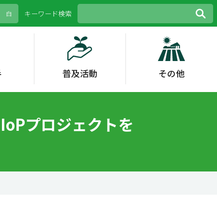
キーワード検索
白
手
普及活動
その他
等
策
野菜
花き
青年農業士・農村女
外部評価
その他
花き
水稲
女性活躍
性リーダー
その他
生理障害
環境保全型農業
IoPプロジェクトを
スマート農業
IoPプロジェクト