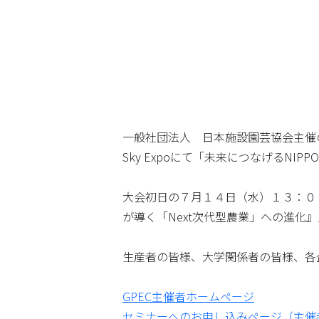
一般社団法人 日本施設園芸協会主催の
Sky Expoにて「未来につなげるNI
大会初日の７月１４日（水）１３：００～１
が導く「Next次代型農業」への進化
生産者の皆様、大学関係者の皆様、各
GPEC主催者ホームページ
セミナーへのお申し込みページ（主催