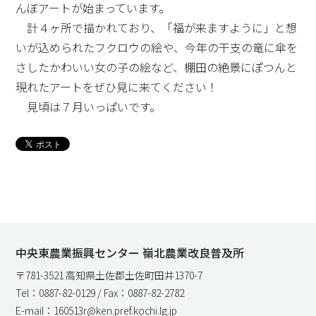
んぼアートが始まっています。
計４ヶ所で描かれており、「福が来ますように」と想
いが込められたフクロウの絵や、今年の干支の竜に傘を
さしたかわいい女の子の絵など、棚田の絶景にぽつんと
現れたアートをぜひ見に来てください！
見頃は７月いっぱいです。
中央東農業振興センター 嶺北農業改良普及所
〒781-3521 高知県土佐郡土佐町田井1370-7
Tel：0887-82-0129 / Fax：0887-82-2782
E-mail：160513r@ken.pref.kochi.lg.jp