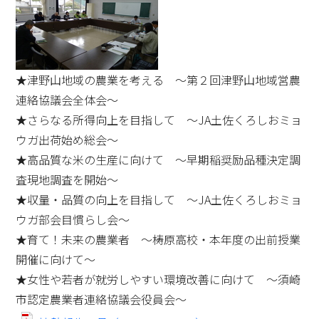
★津野山地域の農業を考える ～第２回津野山地域営農
連絡協議会全体会～
★さらなる所得向上を目指して ～JA土佐くろしおミョ
ウガ出荷始め総会～
★高品質な米の生産に向けて ～早期稲奨励品種決定調
査現地調査を開始～
★収量・品質の向上を目指して ～JA土佐くろしおミョ
ウガ部会目慣らし会～
★育て！未来の農業者 ～梼原高校・本年度の出前授業
開催に向けて～
★女性や若者が就労しやすい環境改善に向けて ～須崎
市認定農業者連絡協議会役員会～