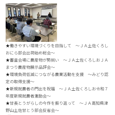
★働きやすい環境づくりを目指して ～ＪＡ土佐くろし
おにら部会出荷始め総会～
★審査会場に農産物が勢揃い ～ＪＡ土佐くろしおＪＡ
まつり農産物展示品評会～
★環境負荷低減につながる農業活動を支援 ～みどり認
定の取得支援～
★新規就農者の門出を祝福 ～ＪＡ土佐くろしお令和７
年度新規就農者激励会～
★甘長とうがらしの今作を振り返って ～ＪＡ高知県津
野山土佐甘とう部会反省会～