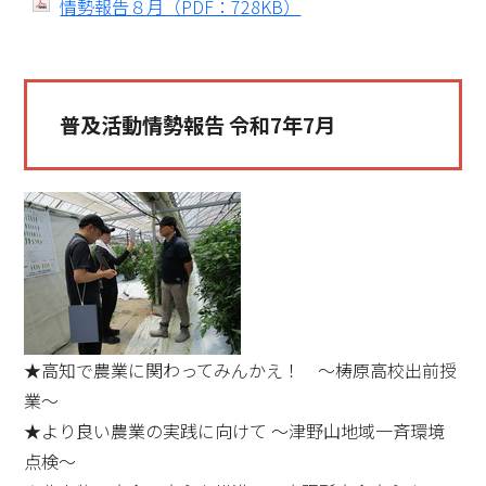
情勢報告８月（PDF：728KB）
普及活動情勢報告 令和7年7月
★高知で農業に関わってみんかえ！ ～梼原高校出前授
業～
★より良い農業の実践に向けて ～津野山地域一斉環境
点検～