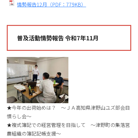
情勢報告12月（PDF：779KB）
普及活動情勢報告 令和7年11月
★今年の出荷始めは？ ～ＪＡ高知県津野山ユズ部会目
慣らし会～
★複式簿記での経営管理を目指して ～津野町の集落営
農組織の簿記記帳支援～