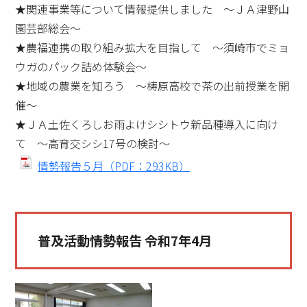
★関連事業等について情報提供しました ～ＪＡ津野山
園芸部総会～
★農福連携の取り組み拡大を目指して ～須崎市でミョ
ウガのパック詰め体験会～
★地域の農業を知ろう ～梼原高校で茶の出前授業を開
催～
★ＪＡ土佐くろしお雨よけシシトウ新品種導入に向け
て ～高育交シシ17号の検討～
情勢報告５月（PDF：293KB）
普及活動情勢報告 令和7年4月