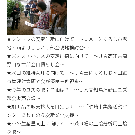
★シシトウの安定生産に向けて ～ＪＡ土佐くろしお露
地・雨よけししとう部会現地検討会～
★米ナス・小ナスの安定出荷に向けて ～ＪＡ高知県津
野山なす部会目慣らし会～
★水田の維持管理に向けて ～ＪＡ土佐くろしお水田維
持管理対策研究会が優良事例視察～
★今年のユズの取引単価は？ ～ＪＡ高知県津野山ユズ
部会販売会議～
★加工品の販売拡大を目指して ～「須崎市集落活動セ
ンターあわ」の６次産業化支援～
★茶の生産量向上に向けて ～茶ほ場の土壌分析用土壌
採取～