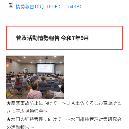
情勢報告10月（PDF：1,164KB）
普及活動情勢報告 令和7年9月
★農薬事故防止に向けて ～ＪＡ土佐くろしお直販所と
さっ子広場勉強会～
★水田の維持管理に向けて ～水田維持管理対策研究会
の活動報告～