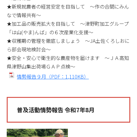
★新規就農者の経営安定を目指して ～作の合間にみん
なで情報共有～
★加工品の販売拡大を目指して ～津野町加工グループ
「は山(やま)んば」の６次産業化支援～
★収穫期の管理を徹底しましょう ～JA土佐くろしおに
ら部会現地検討会～
★安全・安心で衛生的な農産物を届けます ～ＪＡ高知
県津野山集出荷場ＧＡＰ点検～
情勢報告９月（PDF：1,110KB）
普及活動情勢報告 令和7年8月