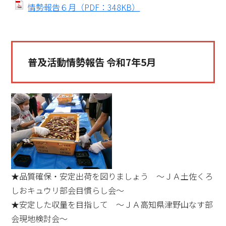
情勢報告６月（PDF：348KB）
普及活動情勢報告 令和7年5月
★品質確保・安定出荷を図りましょう ～ＪＡ土佐くろ
しおキュウリ部会目慣らし会～
★安定した収量を目指して ～ＪＡ高知県津野山なす部
会現地検討会～