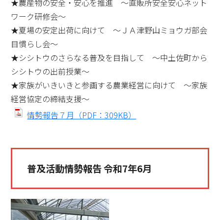
★農産物の安全・安心を推進 ～直販所安全安心ネット
ワーク研修会～
★夏場の安定出荷に向けて ～ＪＡ津野山ミョウガ部会
目慣らし会～
★シシトウのさらなる普及を目指して ～中土佐町から
シシトウの出前授業～
★家族がいきいきと参画する農業経営に向けて ～家族
経営協定の締結支援～
情勢報告７月（PDF：309KB）
普及活動情勢報告 令和7年6月