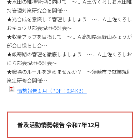
★水田の維持管理に向けて ～ＪＡ土佐くろしお水田維
持管理対策研究会を開催～
★光合成を意識して管理しましょう ～ＪＡ土佐くろし
おキュウリ部会現地検討会～
★収量アップを目指して ～ＪＡ高知県津野山みょうが
部会目慣らし会～
★厳寒期の管理を徹底しましょう ～ＪＡ土佐くろしお
にら部会現地検討会～
★職場のルールを定めませんか？ ～須崎市で就業規則
策定研修会開催～
情勢報告１月（PDF：934KB）
普及活動情勢報告 令和7年12月