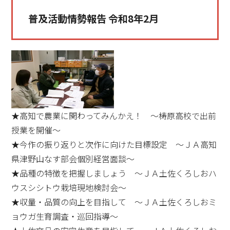
普及活動情勢報告 令和8年2月
★高知で農業に関わってみんかえ！ ～梼原高校で出前
授業を開催～
★今作の振り返りと次作に向けた目標設定 ～ＪＡ高知
県津野山なす部会個別経営面談～
★品種の特徴を把握しましょう ～ＪＡ土佐くろしおハ
ウスシシトウ栽培現地検討会～
★収量・品質の向上を目指して ～ＪＡ土佐くろしおミ
ョウガ生育調査・巡回指導～