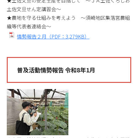
★土佐文旦の安定生産を目指して ～ＪＡ土佐くろしお
土佐文旦せん定講習会～
★農地を守る仕組みを考えよう ～須崎地区集落営農組
織等代表者連絡会～
情勢報告２月（PDF：3,279KB）
普及活動情勢報告 令和8年1月