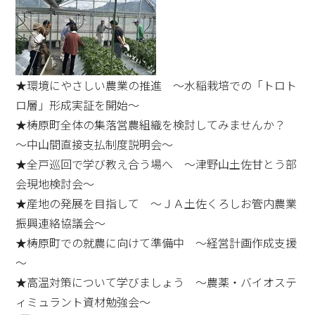
★環境にやさしい農業の推進 ～水稲栽培での「トロト
ロ層」形成実証を開始～
★梼原町全体の集落営農組織を検討してみませんか？
～中山間直接支払制度説明会～
★全戸巡回で学び教え合う場へ ～津野山土佐甘とう部
会現地検討会～
★産地の発展を目指して ～ＪＡ土佐くろしお管内農業
振興連絡協議会～
★梼原町での就農に向けて準備中 ～経営計画作成支援
～
★高温対策について学びましょう ～農薬・バイオステ
ィミュラント資材勉強会～