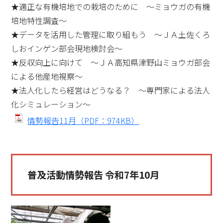
★適正な有機培地での栽培のために ～ミョウガの有機
培地特性調査～
★データを活用した管理に取り組もう ～ＪＡ土佐くろ
しおインゲン部会現地検討会～
★反収向上に向けて ～ＪＡ高知県津野山ミョウガ部会
による他産地視察～
★法人化したら経営はどうなる？ ～専門家による法人
化シミュレーション～
情勢報告11月（PDF：974KB）
普及活動情勢報告 令和7年10月