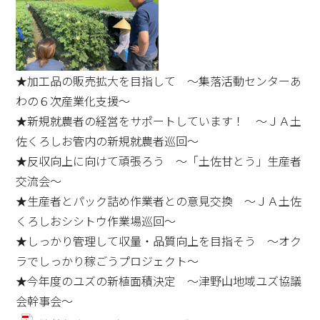
★加工品の販売拡大を目指して ～集落活動センターあ
わの６次産業化支援～
★新規就農者の経営をサポートしています！ ～ＪＡ土
佐くろしお管内の新規就農者巡回～
★反収向上に向けて頑張ろう ～「土佐甘とう」生産者
交流会～
★生産者とパック詰め作業者との意見交換 ～ＪＡ土佐
くろしおシシトウ作業場巡回～
★しっかり管理して収量・品質向上を目指そう ～オク
ラでしっかり稼ごうプロジェクト～
★今年度のユズの新植面積決定 ～津野山地域ユズ協議
会幹事会～