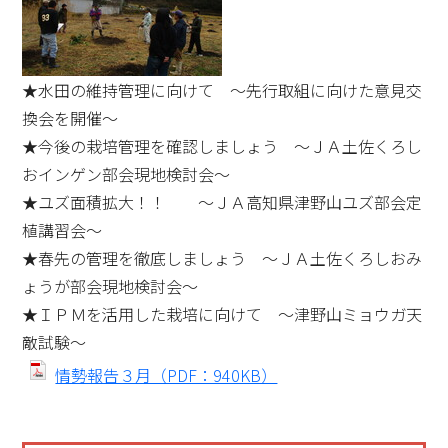
★水田の維持管理に向けて ～先行取組に向けた意見交
換会を開催～
★今後の栽培管理を確認しましょう ～ＪＡ土佐くろし
おインゲン部会現地検討会～
★ユズ面積拡大！！ ～ＪＡ高知県津野山ユズ部会定
植講習会～
★春先の管理を徹底しましょう ～ＪＡ土佐くろしおみ
ょうが部会現地検討会～
★ＩＰＭを活用した栽培に向けて ～津野山ミョウガ天
敵試験～
情勢報告３月（PDF：940KB）