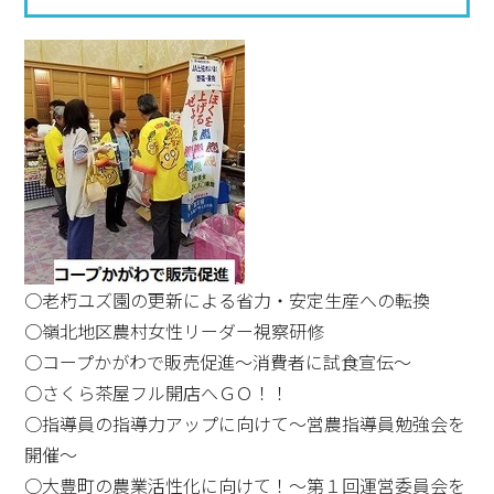
○老朽ユズ園の更新による省力・安定生産への転換
○嶺北地区農村女性リーダー視察研修
○コープかがわで販売促進～消費者に試食宣伝～
○さくら茶屋フル開店へＧＯ！！
○指導員の指導力アップに向けて～営農指導員勉強会を
開催～
○大豊町の農業活性化に向けて！～第１回運営委員会を