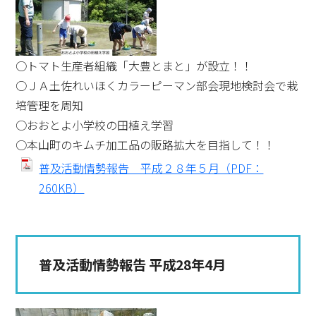
○トマト生産者組織「大豊とまと」が設立！！
○ＪＡ土佐れいほくカラーピーマン部会現地検討会で栽
培管理を周知
○おおとよ小学校の田植え学習
○本山町のキムチ加工品の販路拡大を目指して！！
普及活動情勢報告 平成２８年５月（PDF：
260KB）
普及活動情勢報告 平成28年4月