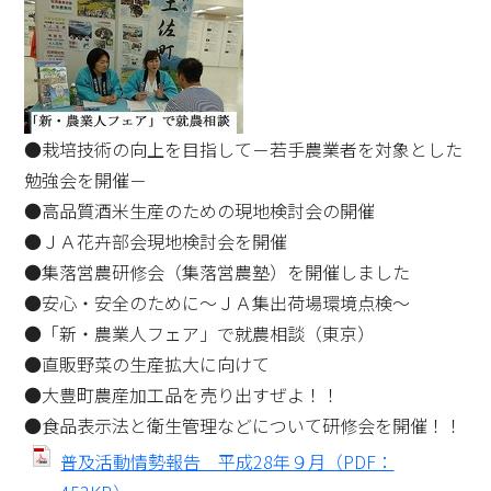
●栽培技術の向上を目指して－若手農業者を対象とした
勉強会を開催－
●高品質酒米生産のための現地検討会の開催
●ＪＡ花卉部会現地検討会を開催
●集落営農研修会（集落営農塾）を開催しました
●安心・安全のために～ＪＡ集出荷場環境点検～
●「新・農業人フェア」で就農相談（東京）
●直販野菜の生産拡大に向けて
●大豊町農産加工品を売り出すぜよ！！
●食品表示法と衛生管理などについて研修会を開催！！
普及活動情勢報告 平成28年９月（PDF：