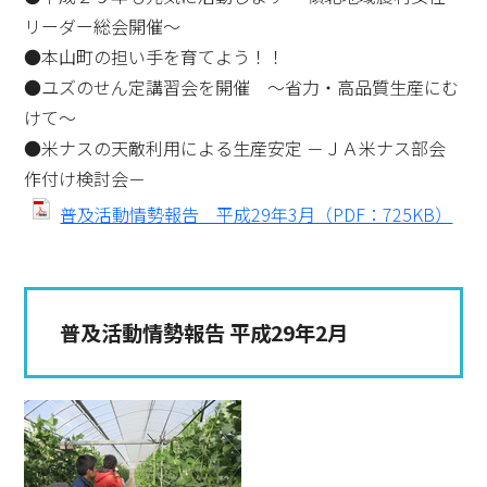
リーダー総会開催～
●本山町の担い手を育てよう！！
●ユズのせん定講習会を開催 ～省力・高品質生産にむ
けて～
●米ナスの天敵利用による生産安定 －ＪＡ米ナス部会
作付け検討会－
普及活動情勢報告 平成29年3月（PDF：725KB）
普及活動情勢報告 平成29年2月