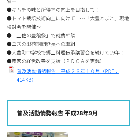
催―
●キムチの味と所得率の向上を目指して！
●トマト栽培技術向上に向けて ～「大豊とまと」現地
検討会を開催～
●「土佐の豊穣祭」で就農相談
●ユズの出荷期間延長への取組
●大豊町中学校で郷土料理伝承講習会を続けて19年！
●農家の経営改善を支援（ＰＤＣＡを実践）
普及活動情勢報告 平成２８年１０月（PDF：
414KB）
普及活動情勢報告 平成28年9月