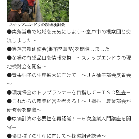
●集落営農で地域を元気にしよう～室戸市の視察団と交
流しました～
●集落営農研修会(集落営農塾)を開催しました
●冬場の有望品目を情報交換 ～スナップエンドウの現
地検討会を開催～
●青果柚子の生産拡大に向けて ～ＪＡ柚子部会反省会
～
●環境保全のトップランナーを目指して－ＩＳＯ監査－
●これからの農業経営を考える！～「嶺振」農業部会が
研修会を開催～
●原価計算の必要性を再認識！－６次産業入門講座を開
催－
●優良種子の生産に向けて～採種組合総会～