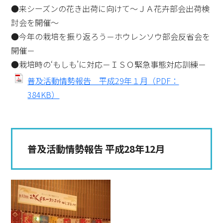
●来シーズンの花き出荷に向けて～ＪＡ花卉部会出荷検
討会を開催～
●今年の栽培を振り返ろう－ホウレンソウ部会反省会を
開催－
●栽培時の‘もしも’に対応－ＩＳＯ緊急事態対応訓練－
普及活動情勢報告 平成29年１月（PDF：
384KB）
普及活動情勢報告 平成28年12月