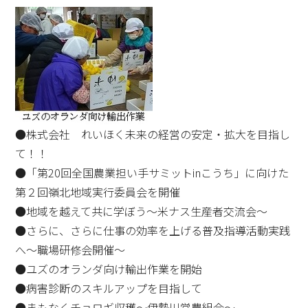
●株式会社 れいほく未来の経営の安定・拡大を目指し
て！！
●「第20回全国農業担い手サミットinこうち」に向けた
第２回嶺北地域実行委員会を開催
●地域を越えて共に学ぼう～米ナス生産者交流会～
●さらに、さらに仕事の効率を上げる普及指導活動実践
へ～職場研修会開催～
●ユズのオランダ向け輸出作業を開始
●病害診断のスキルアップを目指して
●まもなくチョロギ収穫～伊勢川営農組合～