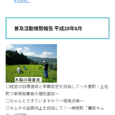
453KB）
普及活動情勢報告 平成28年8月
○経営の目標達成と早期安定を目指して～大豊町・土佐
町で新規就農者の個別面談～
○ちゃんとできていますか？～環境点検～
○キムチの品質向上を目指して！～梼原町「鷹取キム