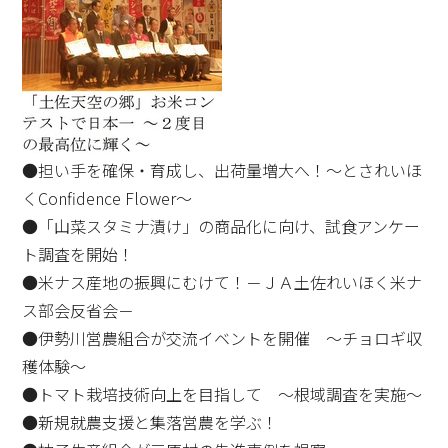
●担い手を確保・育成し、出荷量増大へ！～とされいほ
くConfidence Flower～
●「山菜スタミナ漬け」の商品化に向け、試食アンケー
ト調査を開始！
●米ナス産地の振興にむけて！－ＪＡ土佐れいほく米ナ
ス部会反省会－
●伊勢川営農組合が交流イベントを開催 ～チョロギ収
穫体験～
●トマト栽培技術向上を目指して ～根域調査を実施～
●新規就農支援と集落営農を学ぶ！