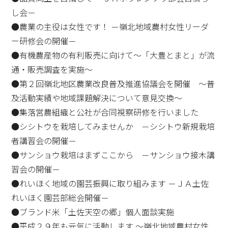
し会－
●農業の主役は女性です！ －嶺北地域農村女性リーダ
ー研修会の開催－
●有機農産物の有利販売に向けて～「大豊とまと」が流
通・販売調査を実施～
●第２回嶺北地区農業改良普及推進協議会を開催 ～普
及活動実績や地域課題解決について意見交換～
●集落営農組織と公社が合同視察研修を行いました
●シシトウを栽培してみませんか －シシトウ新規栽培
者講習会の開催－
●サンショウ栽培はまずここから －サンショウ接木講
習会の開催－
●れいほく地域の園芸振興に取り組みます －ＪＡ土佐
れいほく園芸部総会開催－
●ブランド米「土佐天空の郷」個人面談実施
●平成２９年も元気に活動します ～嶺北地域農村女性