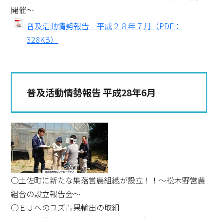
開催～
普及活動情勢報告 平成２８年７月（PDF：
328KB）
普及活動情勢報告 平成28年6月
○土佐町に新たな集落営農組織が設立！！～松木野営農
組合の設立報告会～
○ＥＵへのユズ青果輸出の取組