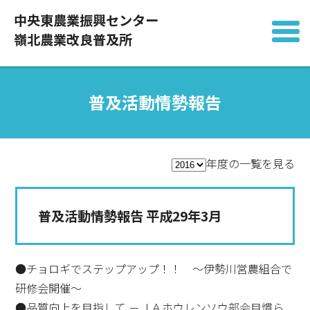
中央東農業振興センター
嶺北農業改良普及所
普及活動情勢報告
年度の一覧を見る
普及活動情勢報告 平成29年3月
●チョロギでステップアップ！！ ～伊勢川営農組合で
研修会開催～
●品質向上を目指して －ＪＡホウレンソウ部会目慣ら