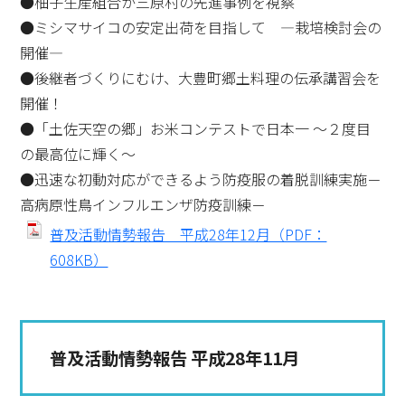
●柚子生産組合が三原村の先進事例を視察
●ミシマサイコの安定出荷を目指して ―栽培検討会の
開催―
●後継者づくりにむけ、大豊町郷土料理の伝承講習会を
開催！
●「土佐天空の郷」お米コンテストで日本一 ～２度目
の最高位に輝く～
●迅速な初動対応ができるよう防疫服の着脱訓練実施－
高病原性鳥インフルエンザ防疫訓練－
普及活動情勢報告 平成28年12月（PDF：
608KB）
普及活動情勢報告 平成28年11月