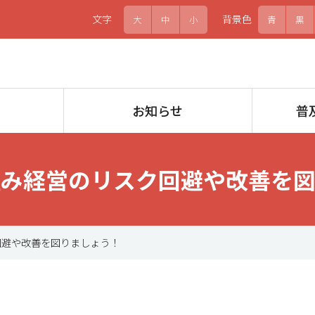
文字
背景色
大
中
小
青
黒
お知らせ
普
組み経営のリスク回避や改善を
ク回避や改善を図りましょう！