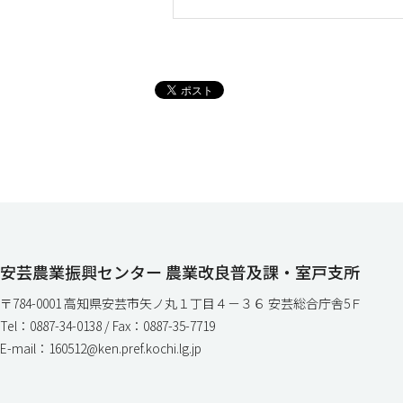
安芸農業振興センター 農業改良普及課・室戸支所
〒784-0001 高知県安芸市矢ノ丸１丁目４－３６ 安芸総合庁舎5Ｆ
Tel：0887-34-0138 / Fax：0887-35-7719
E-mail：160512@ken.pref.kochi.lg.jp