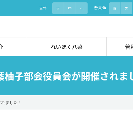
文字
背景色
大
中
小
青
黒
介
れいほく八菜
普
薬柚子部会役員会が開催されま
されました！