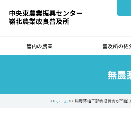
中央東農業振興センター
嶺北農業改良普及所
管内の農業
普及所の紹
無農
>>
ホーム
>> 無農薬柚子部会役員会が開催