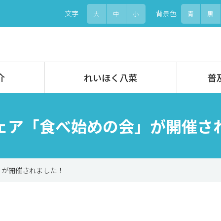
文字
背景色
大
中
小
青
黒
介
れいほく八菜
普
ェア「食べ始めの会」が開催さ
」が開催されました！