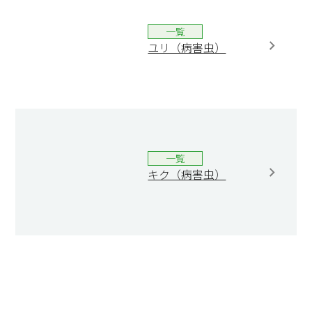
一覧
ユリ（病害虫）
一覧
キク（病害虫）