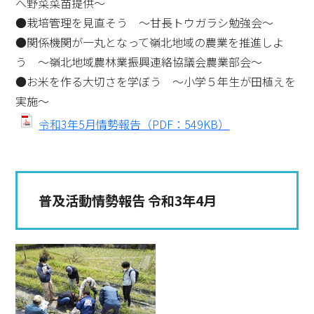
へ野菜菜苗提供～
●栽培管理を見直そう ～甘長トウガラシ勉強会～
●関係機関が一丸となって嶺北地域の農業を推進しよ
う ～嶺北地域農林業振興連絡協議会農業部会～
●お米を作る大切さを学ぼう ～小学５年生が田植えを
実施～
令和3年5月情勢報告（PDF：549KB）
普及活動情勢報告 令和3年4月