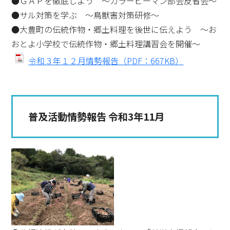
●ＧＡＰを徹底しよう ～カラーピーマン部会反省会～
●サル対策を学ぶ ～鳥獣害対策研修～
●大豊町の伝統作物・郷土料理を後世に伝えよう ～お
おとよ小学校で伝統作物・郷土料理講習会を開催～
令和３年１２月情勢報告（PDF：667KB）
普及活動情勢報告 令和3年11月