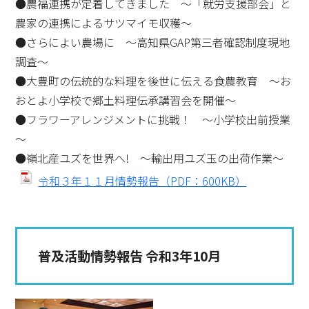
●農福連携が定着してきました ～「就労支援部会」と
農家の連携によるサツマイモ収穫～
●さらによい農場に ～高知県GAP第三者確認制度現地
調査～
●大豊町の伝統的な料理を後世に伝える食農教育 ～お
おとよ小学校で郷土料理伝承講習会を開催～
●フラワーアレンジメントに挑戦！ ～小学校出前授業
～
●嶺北産ユズを世界へ! ～輸出用ユズ玉の出荷作業～
令和３年１１月情勢報告（PDF：600KB）
普及活動情勢報告 令和3年10月