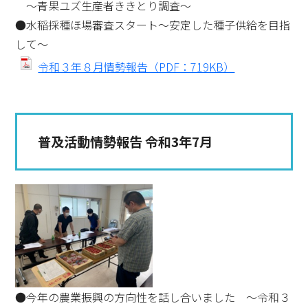
～青果ユズ生産者ききとり調査～
●水稲採種ほ場審査スタート～安定した種子供給を目指
して～
令和３年８月情勢報告（PDF：719KB）
普及活動情勢報告 令和3年7月
●今年の農業振興の方向性を話し合いました ～令和３