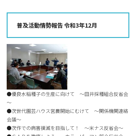
普及活動情勢報告 令和3年12月
●優良水稲種子の生産に向けて ～田井採種組合反省会
～
●次世代園芸ハウス営農開始にむけて ～関係機関連絡
会議～
●次作での病害撲滅を目指して！ ～米ナス反省会～