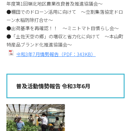
年度第1回嶺北地区農業改良普及推進協議会～
●棚田でのドローン活用に向けて ～立割集落協定ドロ
ーン水稲防除打合せ～
●出荷基準を再確認！！ ～ミニトマト目慣らし会～
●「土佐天空の郷」の増収と省力化に向けて ～本山町
特産品ブランド化推進協議会～
令和3年7月情勢報告（PDF：343KB）
普及活動情勢報告 令和3年6月