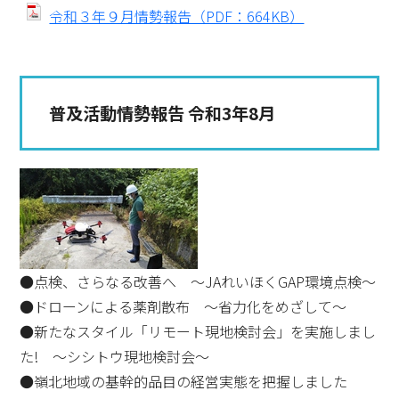
令和３年９月情勢報告（PDF：664KB）
普及活動情勢報告 令和3年8月
●点検、さらなる改善へ ～JAれいほくGAP環境点検～
●ドローンによる薬剤散布 ～省力化をめざして～
●新たなスタイル「リモート現地検討会」を実施しまし
た! ～シシトウ現地検討会～
●嶺北地域の基幹的品目の経営実態を把握しました