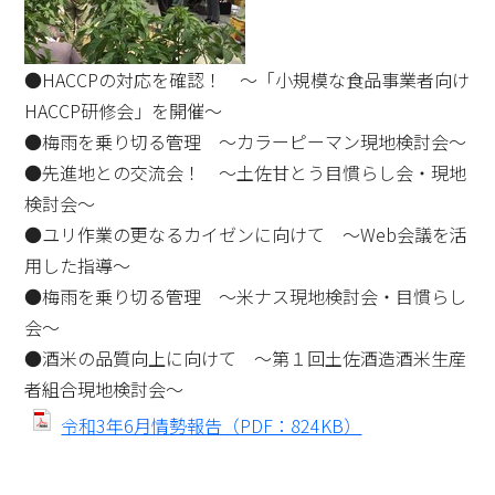
●HACCPの対応を確認！ ～「小規模な食品事業者向け
HACCP研修会」を開催～
●梅雨を乗り切る管理 ～カラーピーマン現地検討会～
●先進地との交流会！ ～土佐甘とう目慣らし会・現地
検討会～
●ユリ作業の更なるカイゼンに向けて ～Web会議を活
用した指導～
●梅雨を乗り切る管理 ～米ナス現地検討会・目慣らし
会～
●酒米の品質向上に向けて ～第１回土佐酒造酒米生産
者組合現地検討会～
令和3年6月情勢報告（PDF：824KB）