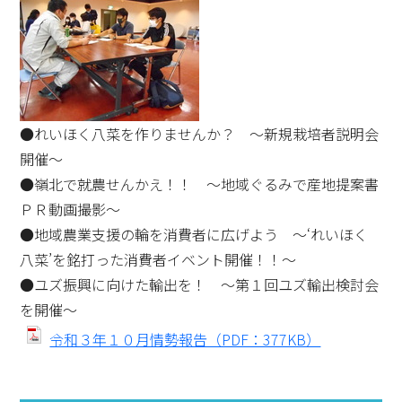
●れいほく八菜を作りませんか？ ～新規栽培者説明会
開催～
●嶺北で就農せんかえ！！ ～地域ぐるみで産地提案書
ＰＲ動画撮影～
●地域農業支援の輪を消費者に広げよう ～‘れいほく
八菜’を銘打った消費者イベント開催！！～
●ユズ振興に向けた輸出を！ ～第１回ユズ輸出検討会
を開催～
令和３年１０月情勢報告（PDF：377KB）