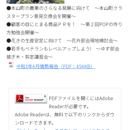
●本山町の農業のさらなる発展に向けて ～本山町クラ
スタープラン意見交換会を開催～
●顧客の目にとまる商品ＰＲを！ ～第２回POPの作り
方勉強会開催～
●花きの生産安定に向けて ～花卉部会現地検討会～
●若手もベテランもレベルアップしよう! ～ゆず部会
接ぎ木・剪定講習会～
令和3年4月情勢報告（PDF：454KB）
PDFファイルを開くにはAdobe
Readerが必要です。
Adobe Readerは、無料で以下のリンクからダウ
ンロードできます。