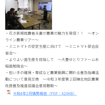
・花き新規就農者夫妻が農業の魅力を発信！！ ～オン
ライン農業ツアー～
・ミニトマトの安定生産に向けて ～ミニトマト部会反
省会～
・よりよい苗生産を目指して ～大豊ゆとりファーム水
稲苗勉強会～
・担い手の確保・育成など農業振興に関わる普及指導活
動について意見交換 ～令和３年度第２回嶺北地区農業
改良普及推進協議会意見聴取～
令和4年2月情勢報告（PDF：420KB）