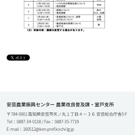
安芸農業振興センター 農業改良普及課・室戸支所
〒784-0001 高知県安芸市矢ノ丸１丁目４－３６ 安芸総合庁舎5Ｆ
Tel：0887-34-0138 / Fax：0887-35-7719
E-mail：160512@ken.pref.kochi.lg.jp