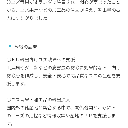
○ユズ青果がオランダで注目され、関心が高まったこと
から、ユズ果汁などの加工品の注文が増え、輸出量の拡
大につながりました。
今後の展開
○ＥＵ輸出向けユズ栽培への支援
黒点病やダニ類などの病害虫の防除に効果的なＥＵ向け
防除暦を作成し、安全・安心で高品質なユズの生産を支
援します。
○ユズ青果・加工品の輸出拡大
国内外の他産地と競合する中で、関係機関とともにＥＵ
のニーズの把握など情報収集や産地のＰＲを支援しま
す。