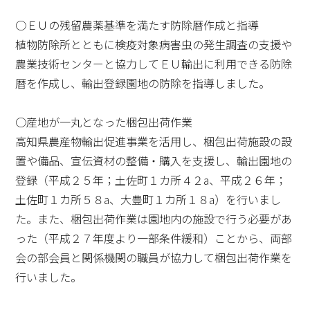
○ＥＵの残留農薬基準を満たす防除暦作成と指導
植物防除所とともに検疫対象病害虫の発生調査の支援や
農業技術センターと協力してＥＵ輸出に利用できる防除
暦を作成し、輸出登録園地の防除を指導しました。
○産地が一丸となった梱包出荷作業
高知県農産物輸出促進事業を活用し、梱包出荷施設の設
置や備品、宣伝資材の整備・購入を支援し、輸出園地の
登録（平成２５年；土佐町１カ所４２a、平成２６年；
土佐町１カ所５８a、大豊町１カ所１８a）を行いまし
た。また、梱包出荷作業は園地内の施設で行う必要があ
った（平成２７年度より一部条件緩和）ことから、両部
会の部会員と関係機関の職員が協力して梱包出荷作業を
行いました。