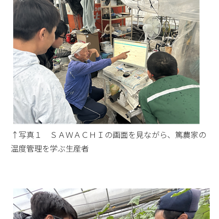
↑写真１ ＳＡＷＡＣＨＩの画面を見ながら、篤農家の
温度管理を学ぶ生産者