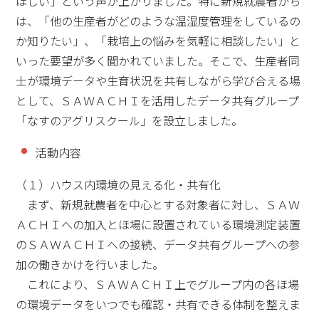
ほしい」という声が上がりました。特に新規就農者から
は、「他の生産者がどのような温湿度管理をしているの
か知りたい」、「栽培上の悩みを気軽に相談したい」と
いった要望が多く聞かれていました。そこで、生産者同
士が環境データや生育状況を共有しながら学び合える場
として、ＳＡＷＡＣＨＩを活用したデータ共有グループ
「なすのアグリスクール」を設立しました。
活動内容
（１）ハウス内環境の見える化・共有化
まず、新規就農者を中心とする対象者に対し、ＳＡＷ
ＡＣＨＩへの加入とほ場に設置されている環境測定装置
のＳＡＷＡＣＨＩへの接続、データ共有グループへの参
加の働きかけを行いました。
これにより、ＳＡＷＡＣＨＩ上でグループ内の各ほ場
の環境データをいつでも確認・共有できる体制を整えま