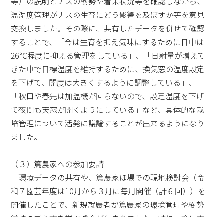
等）の説明とナスの樹勢や着果状況等を確認しながら、
温湿度管理がナスの生育にどう影響を及ぼすか等を意見
交換しました。その際に、共有したデータを併せて確認
することで、「今は生育を抑え気味にするために日中は
26℃程度に抑える管理をしている」、「日射量が増えて
きた中で目標温度を維持するために、換気窓の温度設定
を下げて、開度は大きくするように調整している」、
「秋口や春先は加温機が回らないので、設定温度を下げ
て夜間も天窓が開くようにしている」など、具体的な栽
培管理について活発に議論することが出来るようになり
ました。
（３）篤農家への参加要請
環境データの共有や、篤農家ほ場での現地検討会（令
和７園芸年度は10月から３月に毎月開催（計６回））を
開催したことで、新規就農者が篤農家の環境管理や樹勢