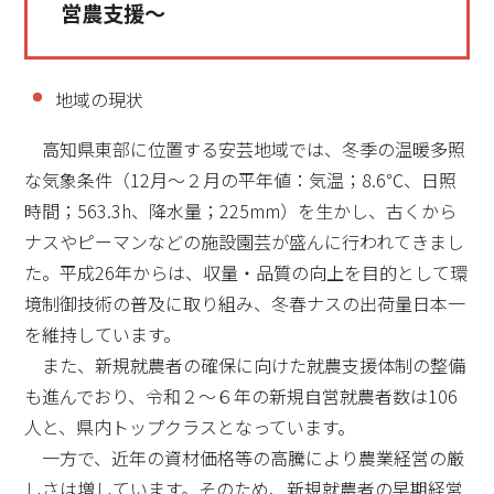
営農支援～
地域の現状
高知県東部に位置する安芸地域では、冬季の温暖多照
な気象条件（12月～２月の平年値：気温；8.6℃、日照
時間；563.3h、降水量；225mm）を生かし、古くから
ナスやピーマンなどの施設園芸が盛んに行われてきまし
た。平成26年からは、収量・品質の向上を目的として環
境制御技術の普及に取り組み、冬春ナスの出荷量日本一
を維持しています。
また、新規就農者の確保に向けた就農支援体制の整備
も進んでおり、令和２～６年の新規自営就農者数は106
人と、県内トップクラスとなっています。
一方で、近年の資材価格等の高騰により農業経営の厳
しさは増しています。そのため、新規就農者の早期経営