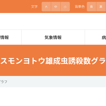
文字
背景色
大
中
小
青
黒
察情報
気象情報
スモンヨトウ雄成虫誘殺数グラ
グラフ