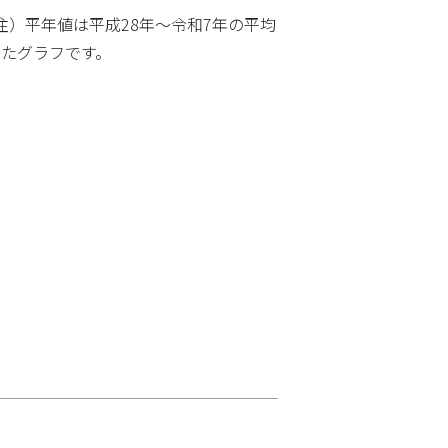
注）平年値は平成28年～令和7年の平均
たグラフです。