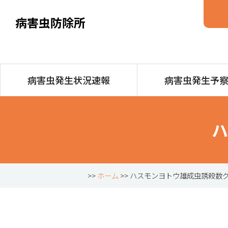
病害虫防除所
病害虫発生状況速報
病害虫発生予
ハ
>>
ホーム
>> ハスモンヨトウ雄成虫誘殺数