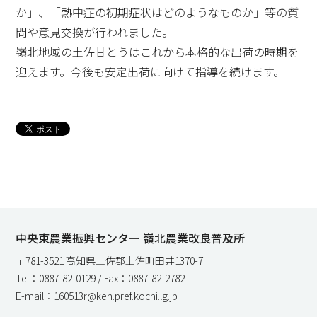
か」、「熱中症の初期症状はどのようなものか」等の質
問や意見交換が行われました。
嶺北地域の土佐甘とうはこれから本格的な出荷の時期を
迎えます。今後も安定出荷に向けて指導を続けます。
中央東農業振興センター 嶺北農業改良普及所
〒781-3521 高知県土佐郡土佐町田井1370-7
Tel：0887-82-0129 / Fax：0887-82-2782
E-mail：160513r@ken.pref.kochi.lg.jp