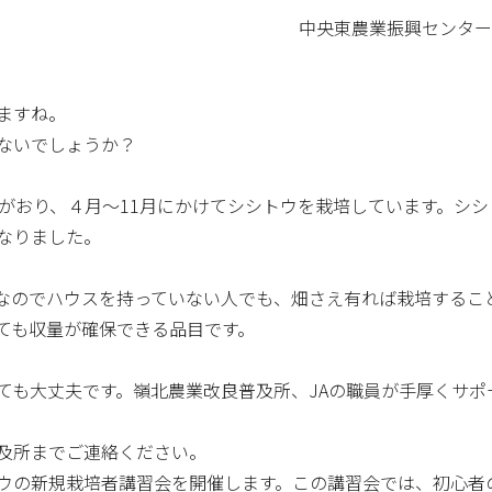
中央東農業振興センター 嶺
ますね。
ないでしょうか？
人がおり、４月～11月にかけてシシトウを栽培しています。シ
なりました。
なのでハウスを持っていない人でも、畑さえ有れば栽培するこ
ても収量が確保できる品目です。
ても大丈夫です。嶺北農業改良普及所、JAの職員が手厚くサポ
及所までご連絡ください。
ウの新規栽培者講習会を開催します。この講習会では、初心者