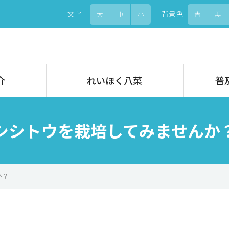
文字
背景色
大
中
小
青
黒
介
れいほく八菜
普
シシトウを栽培してみませんか
か？