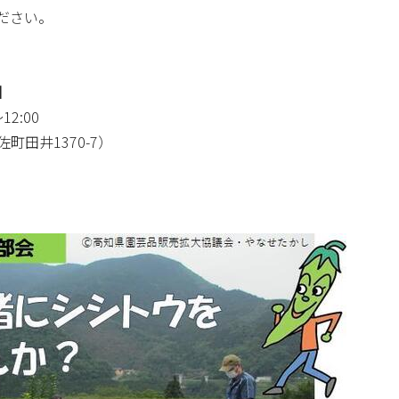
ださい。
】
2:00
田井1370-7）