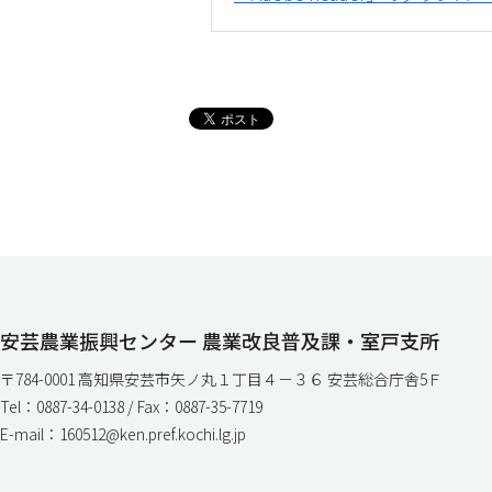
安芸農業振興センター 農業改良普及課・室戸支所
〒784-0001 高知県安芸市矢ノ丸１丁目４－３６ 安芸総合庁舎5Ｆ
Tel：0887-34-0138 / Fax：0887-35-7719
E-mail：160512@ken.pref.kochi.lg.jp