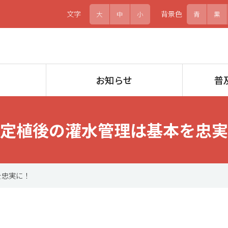
文字
背景色
大
中
小
青
黒
お知らせ
普
定植後の灌水管理は基本を忠実
を忠実に！