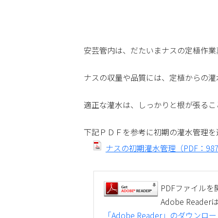
安芸管内は、だたいまナスの定植作業
ナスの収量や品質には、定植からの灌
適正な灌水は、しっかりと根が張るこ
下記ＰＤＦを参考に初期の灌水管理を
ナスの初期灌水管理（PDF：987
PDFファイルを開
Adobe Re
「Adobe Reader」のダウン