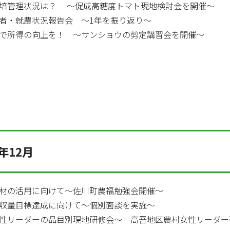
培管理状況は？ ～促成高糖度トマト現地検討会を開催～
者・就農状況報告会 ～1年を振り返り～
で所得の向上を！ ～サンショウの剪定講習会を開催～
年12月
材の活用に向けて～佐川町農福勉強会開催～
収量目標達成に向けて～個別面談を実施～
性リーダーの品目別現地研修会～ 高吾地区農村女性リーダー