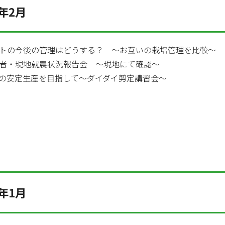
年2月
トの今後の管理はどうする？ ～お互いの栽培管理を比較～
者・現地就農状況報告会 ～現地にて確認～
の安定生産を目指して～ダイダイ剪定講習会～
年1月