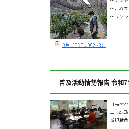
～シシト
～これか
～サンシ
8月（PDF：302KB）
普及活動情勢報告 令和7
日高オク
ニラ腐敗
新規就農