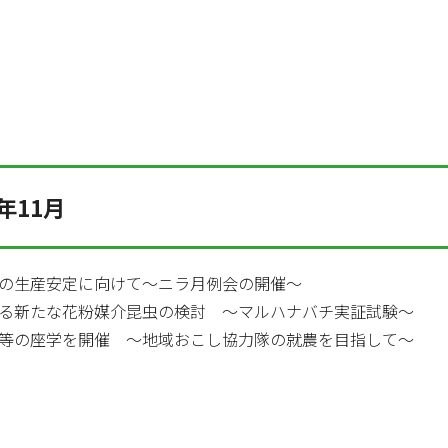
年11月
の生産安定に向けて～ニラ月例会の開催～
る新たな花粉媒介昆虫の検討 ～マルハナバチ実証試験～
等の座学を開催 ～地域おこし協力隊の就農を目指して～