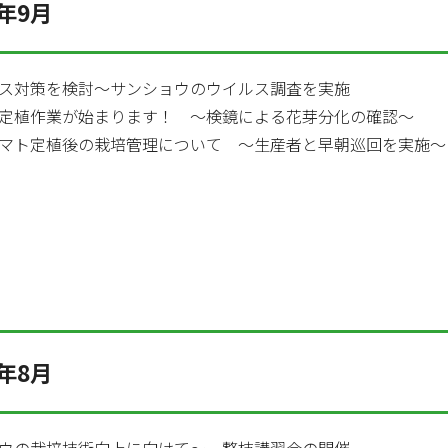
年9月
ス対策を検討～サンショウのウイルス調査を実施
定植作業が始まります！ ～検鏡による花芽分化の確認～
マト定植後の栽培管理について ～生産者と早朝巡回を実施～
年8月