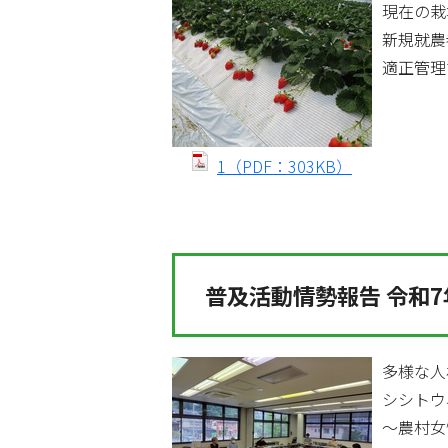
現在の栽
新規就農
適正管理
1（PDF：303KB）
普及活動情勢報告 令和7
多様な人
シシトウ
～農村女