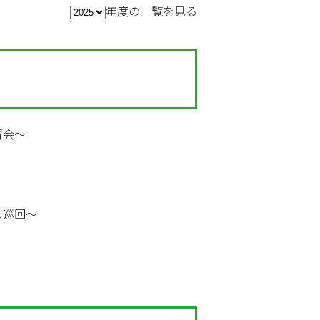
年度の一覧を見る
習会～
ス巡回～