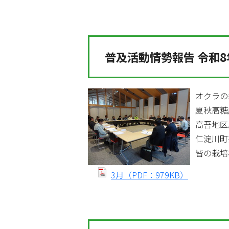
普及活動情勢報告 令和8
オクラの
夏秋高糖
高吾地区
仁淀川町
皆の栽培
3月（PDF：979KB）