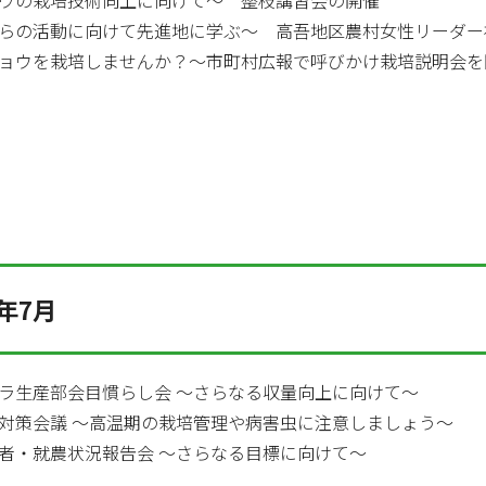
ウの栽培技術向上に向けて～ 整枝講習会の開催
らの活動に向けて先進地に学ぶ～ 高吾地区農村女性リーダー
ョウを栽培しませんか？～市町村広報で呼びかけ栽培説明会を開
年7月
ラ生産部会目慣らし会 ～さらなる収量向上に向けて～
対策会議 ～高温期の栽培管理や病害虫に注意しましょう～
者・就農状況報告会 ～さらなる目標に向けて～