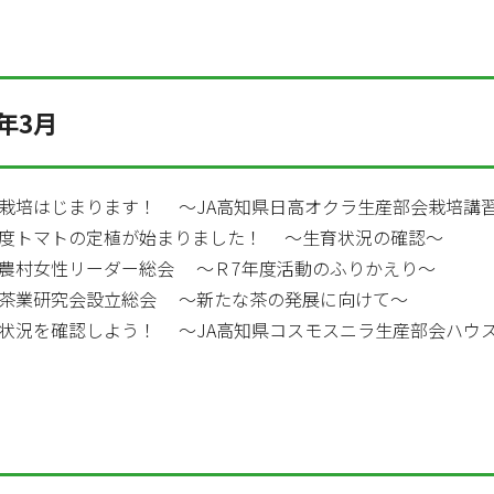
年3月
栽培はじまります！ ～JA高知県日高オクラ生産部会栽培講
度トマトの定植が始まりました！ ～生育状況の確認～
農村女性リーダー総会 ～Ｒ7年度活動のふりかえり～
茶業研究会設立総会 ～新たな茶の発展に向けて～
状況を確認しよう！ ～JA高知県コスモスニラ生産部会ハウ