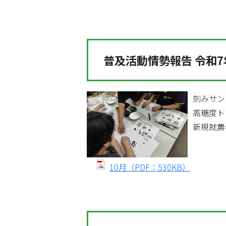
普及活動情勢報告 令和7
刻みサン
高糖度ト
新規就農
10月（PDF：530KB）