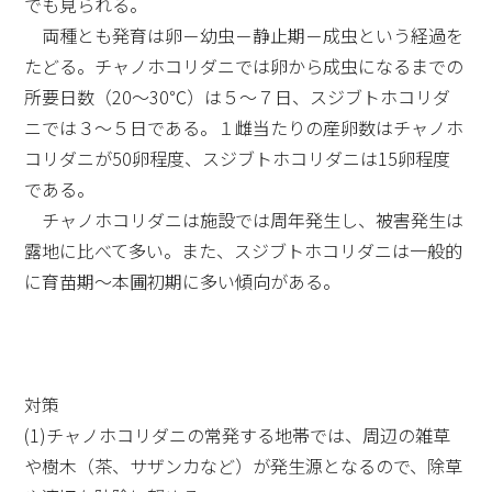
でも見られる。
両種とも発育は卵－幼虫－静止期－成虫という経過を
たどる。チャノホコリダニでは卵から成虫になるまでの
所要日数（20～30℃）は５～７日、スジブトホコリダ
ニでは３～５日である。１雌当たりの産卵数はチャノホ
コリダニが50卵程度、スジブトホコリダニは15卵程度
である。
チャノホコリダニは施設では周年発生し、被害発生は
露地に比べて多い。また、スジブトホコリダニは一般的
に育苗期～本圃初期に多い傾向がある。
対策
(1)チャノホコリダニの常発する地帯では、周辺の雑草
や樹木（茶、サザンカなど）が発生源となるので、除草