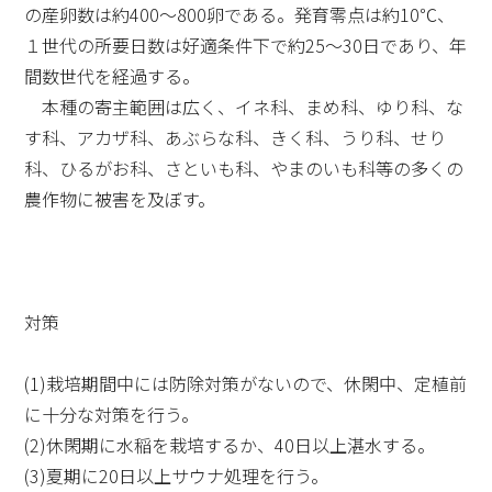
の産卵数は約400～800卵である。発育零点は約10℃、
１世代の所要日数は好適条件下で約25～30日であり、年
間数世代を経過する。
本種の寄主範囲は広く、イネ科、まめ科、ゆり科、な
す科、アカザ科、あぶらな科、きく科、うり科、せり
科、ひるがお科、さといも科、やまのいも科等の多くの
農作物に被害を及ぼす。
対策
(1)栽培期間中には防除対策がないので、休閑中、定植前
に十分な対策を行う。
(2)休閑期に水稲を栽培するか、40日以上湛水する。
(3)夏期に20日以上サウナ処理を行う。