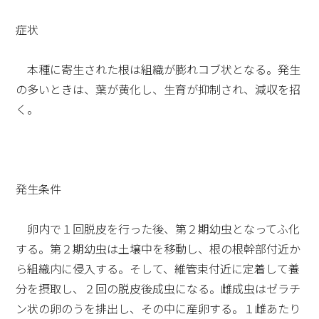
症状
本種に寄生された根は組織が膨れコブ状となる。発生
の多いときは、葉が黄化し、生育が抑制され、減収を招
く。
発生条件
卵内で１回脱皮を行った後、第２期幼虫となってふ化
する。第２期幼虫は土壌中を移動し、根の根幹部付近か
ら組織内に侵入する。そして、維管束付近に定着して養
分を摂取し、２回の脱皮後成虫になる。雌成虫はゼラチ
ン状の卵のうを排出し、その中に産卵する。１雌あたり