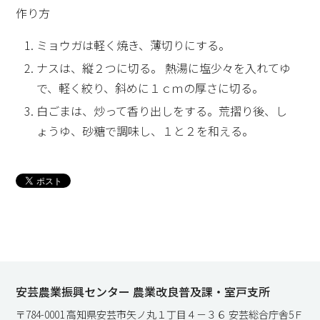
作り方
ミョウガは軽く焼き、薄切りにする。
ナスは、縦２つに切る。 熱湯に塩少々を入れてゆ
で、軽く絞り、斜めに１ｃｍの厚さに切る。
白ごまは、炒って香り出しをする。荒摺り後、し
ょうゆ、砂糖で調味し、１と２を和える。
安芸農業振興センター 農業改良普及課・室戸支所
〒784-0001 高知県安芸市矢ノ丸１丁目４－３６ 安芸総合庁舎5Ｆ