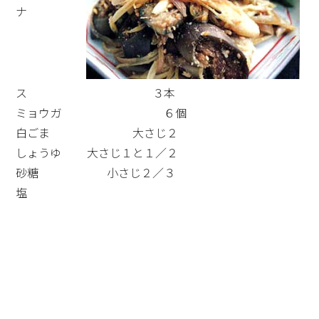
ナ
ス ３本
ミョウガ ６個
白ごま 大さじ２
しょうゆ 大さじ１と１／２
砂糖 小さじ２／３
塩