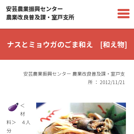
安芸農業振興センター
農業改良普及課・室戸支所
ナスとミョウガのごま和え [和え物]
安芸農業振興センター 農業改良普及課・室戸支
所 ： 2012/11/21
＜
材
料＞ ４人
分