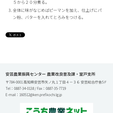
５から２０分煮る。
全体に味がなじめばピーマンを加え、仕上げにパ
ン粉、バターを入れてとろみをつける。
安芸農業振興センター 農業改良普及課・室戸支所
〒784-0001 高知県安芸市矢ノ丸１丁目４－３６ 安芸総合庁舎5Ｆ
Tel：0887-34-0138 / Fax：0887-35-7719
E-mail：160512@ken.pref.kochi.lg.jp