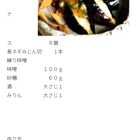
ナ
ス ８個
長ネギみじん切 １本
練り味噌
味噌 １００ｇ
砂糖 ６０ｇ
酒 大さじ１
みりん 大さじ１
作り方