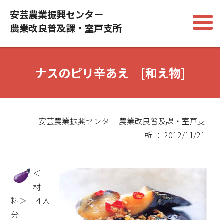
安芸農業振興センター
農業改良普及課・室戸支所
ナスのピリ辛あえ [和え物]
安芸農業振興センター 農業改良普及課・室戸支
所 ： 2012/11/21
＜
材
料＞ ４人
分