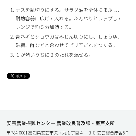
ナスを乱切りにする。サラダ油を全体にまぶし、
耐熱容器に広げて入れる。ふんわりとラップして
レンジで約６分加熱する。
青ネギとショウガはみじん切りにし、しょうゆ、
砂糖、酢などと合わせてピリ辛だれをつくる。
１が熱いうちに２のたれを混ぜる。
安芸農業振興センター 農業改良普及課・室戸支所
〒784-0001 高知県安芸市矢ノ丸１丁目４－３６ 安芸総合庁舎5Ｆ