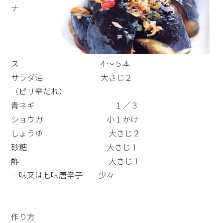
ナ
ス ４～５本
サラダ油 大さじ２
（ピリ辛だれ）
青ネギ １／３
ショウガ 小１かけ
しょうゆ 大さじ２
砂糖 大さじ１
酢 大さじ１
一味又は七味唐辛子 少々
作り方