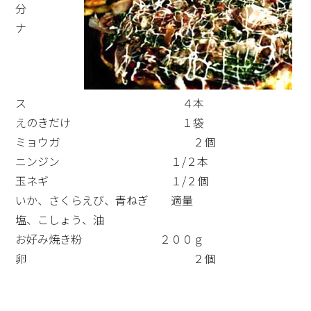
分
ナ
ス ４本
えのきだけ １袋
ミョウガ ２個
ニンジン １/２本
玉ネギ １/２個
いか、さくらえび、青ねぎ 適量
塩、こしょう、油
お好み焼き粉 ２００ｇ
卵 ２個