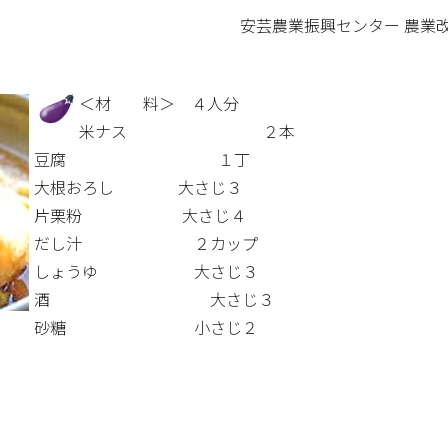
安芸農業振興センター 農業改良普
＜材 料＞ ４人分
米ナス ２本
豆腐 １丁
大根おろし 大さじ３
片栗粉 大さじ４
だし汁 ２カップ
しょうゆ 大さじ３
酒 大さじ３
砂糖 小さじ２