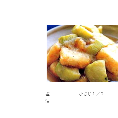
塩 小さじ１／２
油