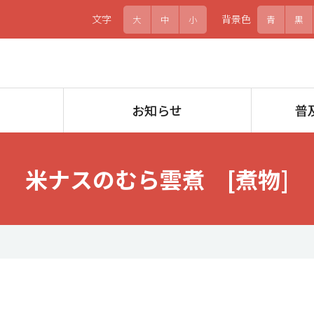
文字
背景色
大
中
小
青
黒
お知らせ
普
米ナスのむら雲煮 [煮物]