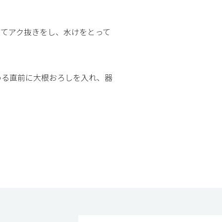
してアク抜きをし、水けをとって
。
める直前に大根おろしを入れ、器