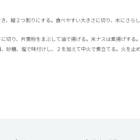
むき、縦２つ割りにする。食べやすい大きさに切り、水にさら
さに切り、片栗粉をまぶして油で揚げる。米ナスは素揚げする
酒、砂糖、塩で味付けし、２を加えて中火で煮立てる。火を止