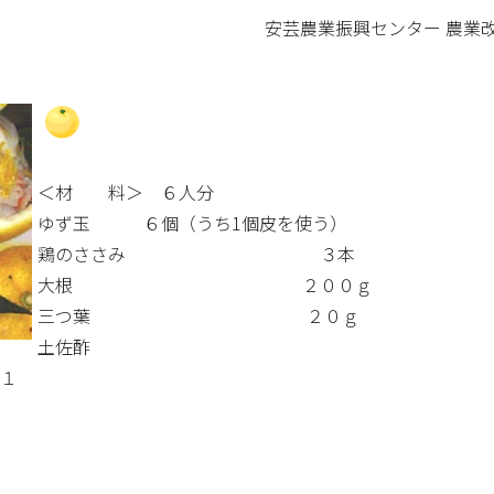
安芸農業振興センター 農業改良普
＜材 料＞ ６人分
ゆず玉 ６個（うち1個皮を使う）
鶏のささみ ３本
大根 ２００ｇ
三つ葉 ２０ｇ
土佐酢
１