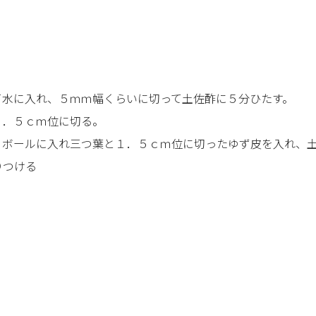
。
て水に入れ、５ｍｍ幅くらいに切って土佐酢に５分ひたす。
１．５ｃｍ位に切る。
、ボールに入れ三つ葉と１．５ｃｍ位に切ったゆず皮を入れ、
りつける