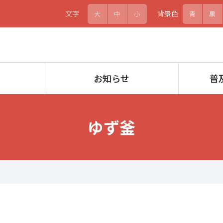
文字
背景色
大
中
小
青
黒
お知らせ
普
ゆず釜