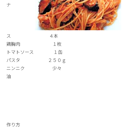
ナ
ス ４本
鶏胸肉 １枚
トマトソース １缶
パスタ ２５０ｇ
ニンニク 少々
油
作り方