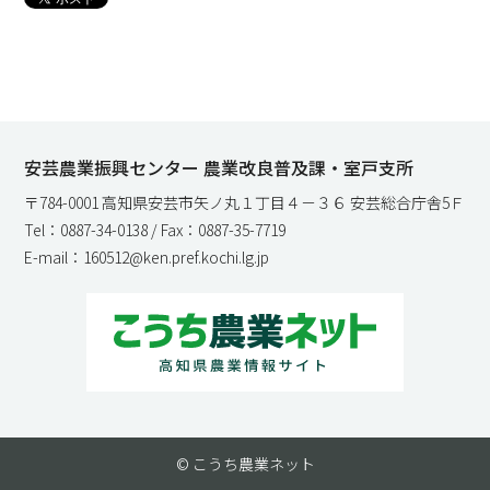
安芸農業振興センター 農業改良普及課・室戸支所
〒784-0001 高知県安芸市矢ノ丸１丁目４－３６ 安芸総合庁舎5Ｆ
Tel：0887-34-0138 / Fax：0887-35-7719
E-mail：160512@ken.pref.kochi.lg.jp
© こうち農業ネット