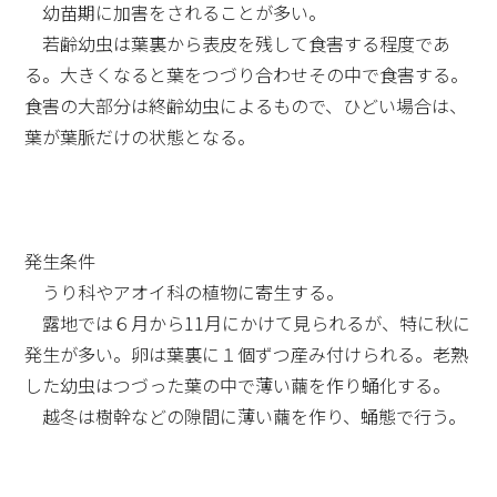
幼苗期に加害をされることが多い。
若齢幼虫は葉裏から表皮を残して食害する程度であ
る。大きくなると葉をつづり合わせその中で食害する。
食害の大部分は終齢幼虫によるもので、ひどい場合は、
葉が葉脈だけの状態となる。
発生条件
うり科やアオイ科の植物に寄生する。
露地では６月から11月にかけて見られるが、特に秋に
発生が多い。卵は葉裏に１個ずつ産み付けられる。老熟
した幼虫はつづった葉の中で薄い繭を作り蛹化する。
越冬は樹幹などの隙間に薄い繭を作り、蛹態で行う。