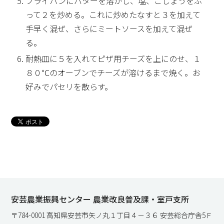
フライパンにバターを溶かし、塩、こしょうをふ
って２を炒める。これに炒めたなすと３を加えて
手早く混ぜ、さらにミートソースを加えて混ぜ
る。
耐熱皿に５を入れてピザ用チーズを上にのせ、１
８０℃のオーブンでチーズが溶けるまで焼く。お
好みでパセリを散らす。
安芸農業振興センター 農業改良普及課・室戸支所
〒784-0001 高知県安芸市矢ノ丸１丁目４－３６ 安芸総合庁舎5Ｆ