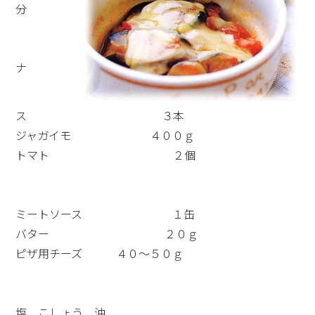
分
ナ
ス ３本
ジャガイモ ４００ｇ
トマト ２個
ミートソース １缶
バター ２０ｇ
ピザ用チーズ ４０～５０ｇ
塩、こしょう、油