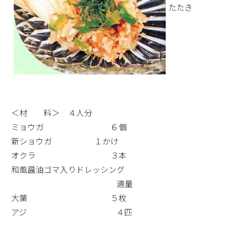
たたき
＜材 料＞ ４人分
ミョウガ ６個
新ショウガ １かけ
オクラ ３本
和風醤油ゴマ入りドレッシング
適量
大葉 ５枚
アジ ４匹