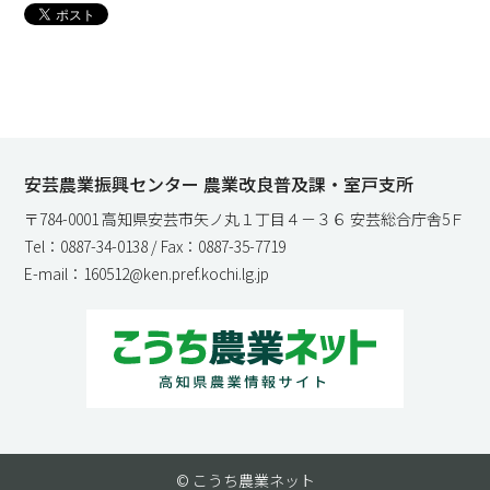
安芸農業振興センター 農業改良普及課・室戸支所
〒784-0001 高知県安芸市矢ノ丸１丁目４－３６ 安芸総合庁舎5Ｆ
Tel：0887-34-0138 / Fax：0887-35-7719
E-mail：160512@ken.pref.kochi.lg.jp
© こうち農業ネット