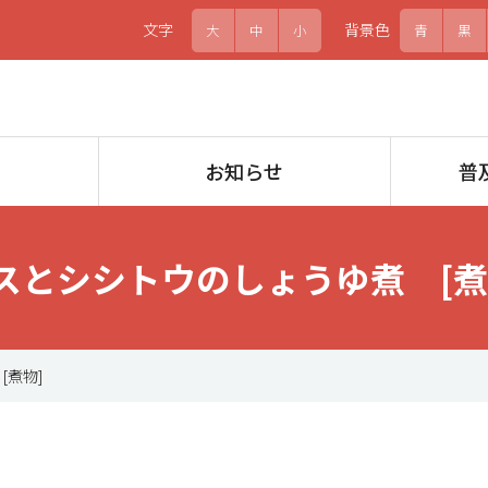
文字
背景色
大
中
小
青
黒
お知らせ
普
スとシシトウのしょうゆ煮 [煮
[煮物]