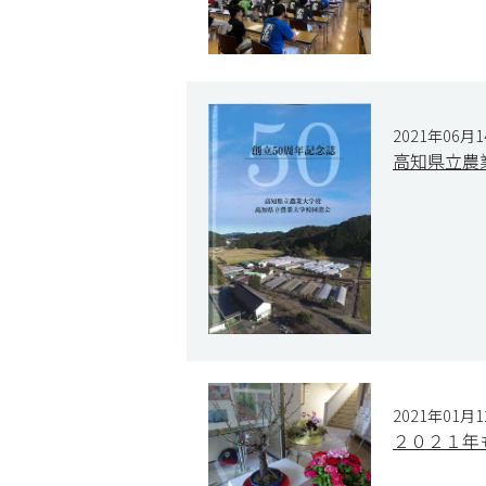
2021年06月
高知県立農
2021年01月
２０２１年