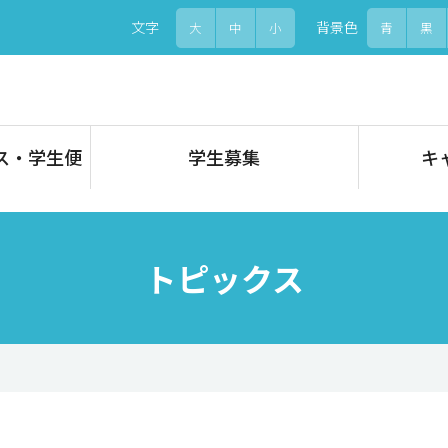
文字
背景色
大
中
小
青
黒
ス・学生便
学生募集
キ
トピックス