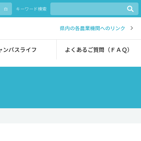
キーワード検索
白
県内の各農業機関へのリンク
ャンパスライフ
よくあるご質問（ＦＡＱ）