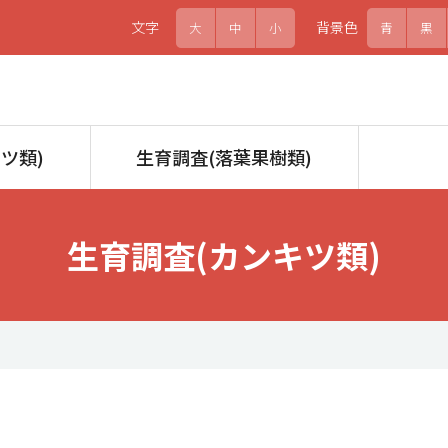
文字
背景色
大
中
小
青
黒
ツ類)
生育調査(落葉果樹類)
生育調査(カンキツ類)