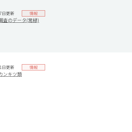
17日更新
情報
調査のデータ(常緑)
31日更新
情報
カンキツ類