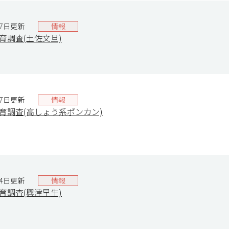
27日更新
情報
生育調査(土佐文旦)
27日更新
情報
生育調査(高しょう系ポンカン)
14日更新
情報
生育調査(興津早生)