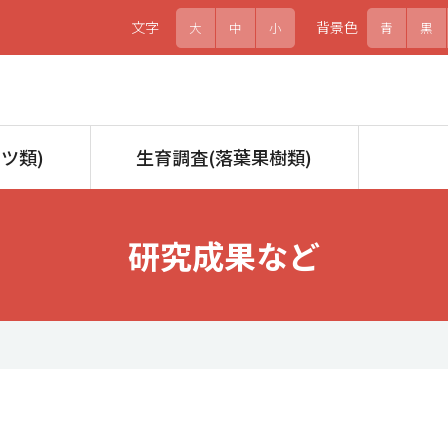
文字
背景色
大
中
小
青
黒
ツ類)
生育調査(落葉果樹類)
研究成果など