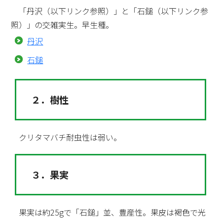
「丹沢（以下リンク参照）」と「石鎚（以下リンク参
照）」の交雑実生。早生種。
丹沢
石鎚
２．樹性
クリタマバチ耐虫性は弱い。
３．果実
果実は約25gで「石鎚」並、豊産性。果皮は褐色で光