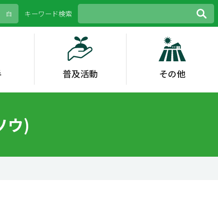
キーワード検索
白
手
普及活動
その他
等
策
野菜
花き
青年農業士・農村女
外部評価
その他
花き
水稲
女性活躍
性リーダー
その他
生理障害
環境保全型農業
ソウ)
スマート農業
IoPプロジェクト