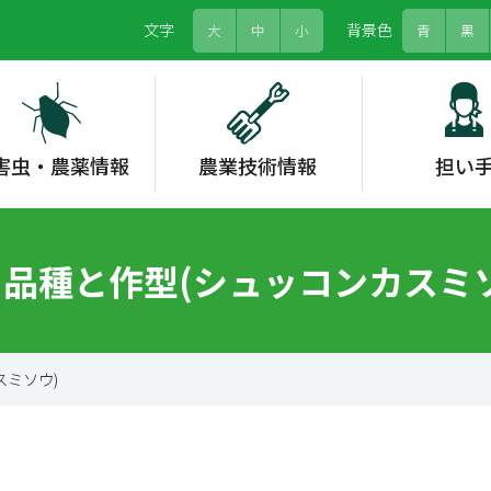
文字
背景色
大
中
小
青
黒
害虫・農薬情報
農業技術情報
担い
農薬情報システム
野菜類
労働力
グリーンフォーカス
農畜産物情報
水稲
果樹
農福連携
情勢報告
各種支援
果樹
お茶
形態情報
土壌肥料
品種と作型(シュッコンカスミ
省エネルギー対策
高温対策
家庭菜園
スミソウ)