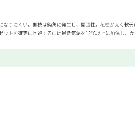
になりにくい。側枝は鈍角に発生し、開張性。花梗が太く軟弱
ゼットを確実に回避するには最低気温を12℃以上に加温し、