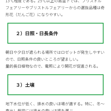
13℃程度である。25℃以上の高温下では、ブリストル
フェアリーやブリストルフェアリーからの選抜品種は奇
形花（だんご花）になりやすい。
２）日照・日長条件
朝日や夕日が遮られる場所ではロゼットが発生しやすい
ので、日照条件の良いところが望ましい。
量的長日植物なので、電照により開花が促進される。
３）土壌
地下水位が低く、排水の良いほ場が適する。特に、冬～
春出し栽培には排水の良いほ場を選ぶ。