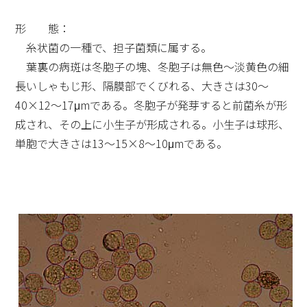
形 態：
糸状菌の一種で、担子菌類に属する。
葉裏の病斑は冬胞子の塊、冬胞子は無色～淡黄色の細
長いしゃもじ形、隔膜部でくびれる、大きさは30～
40×12～17μmである。冬胞子が発芽すると前菌糸が形
成され、その上に小生子が形成される。小生子は球形、
単胞で大きさは13～15×8～10μmである。