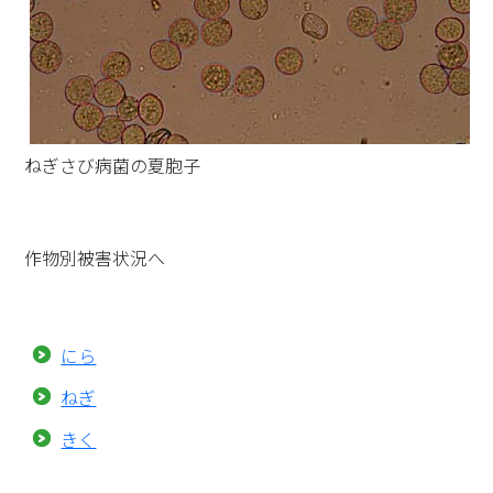
ねぎさび病菌の夏胞子
作物別被害状況へ
にら
ねぎ
きく