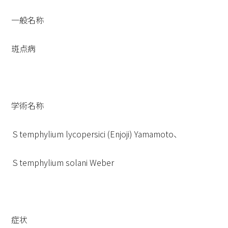
一般名称
斑点病
学術名称
Ｓtemphylium lycopersici (Enjoji) Yamamoto、
Ｓtemphylium solani Weber
症状