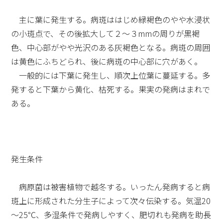
主に葉に発生する。病斑ははじめ緑褐色のやや水浸状
の小斑点で、その後拡大して２～３mmの周りが黒褐
色、中心部がやや光沢のある灰褐色となる。病斑の周囲
は黄色にふちどられ、後に病斑の中心部に穴があく。
一般的には下葉に発生し、順次上位葉に蔓延する。多
発すると下葉から黄化、枯死する。果実の発病はまれで
ある。
発生条件
病原菌は被害植物で越冬する。いったん発病すると病
斑上に形成された分生子によって次々伝染する。気温20
～25℃、多湿条件で発病しやすく、肥切れも発病を助長