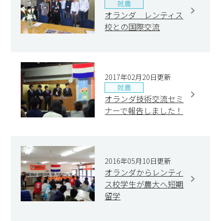
就農
オランダ レンティス
校との国際交流
2017年02月20日更新
就農
オランダ技術交流セミ
ナーで報告しました！
2016年05月10日更新
オランダからレンティ
ス校学生が農大へ短期
留学