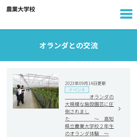
農業大学校
オランダとの交流
2023年09月14日更新
イベント
オランダの
大規模な施設園芸に圧
倒されまし
た ～ 高知
県立農業大学校２年生
のオランダ体験 ～