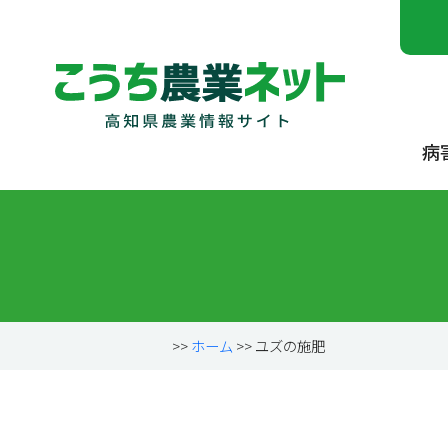
病
>>
ホーム
>> ユズの施肥