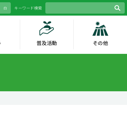
キーワード検索
白
手
普及活動
その他
等
策
野菜
花き
青年農業士・農村女
外部評価
その他
花き
水稲
女性活躍
性リーダー
その他
生理障害
環境保全型農業
スマート農業
IoPプロジェクト