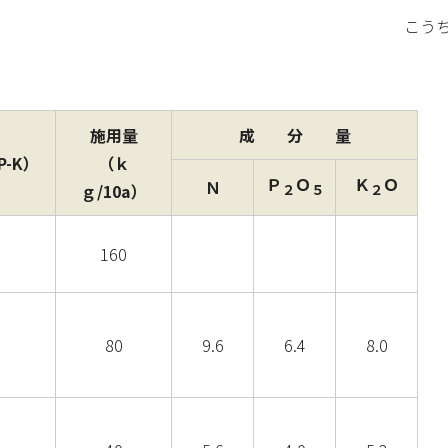
こうち
施用量
成 分 量
-K）
（ｋ
Ｐ
Ｏ
Ｋ
Ｏ
Ｎ
ｇ/10a）
２
５
２
160
80
9.6
6.4
8.0