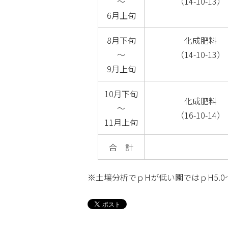
～
（14-10-13）
6月上旬
8月下旬
化成肥料
～
（14-10-13）
9月上旬
10月下旬
化成肥料
～
（16-10-14）
11月上旬
合 計
※土壌分析でｐHが低い園ではｐH5.0