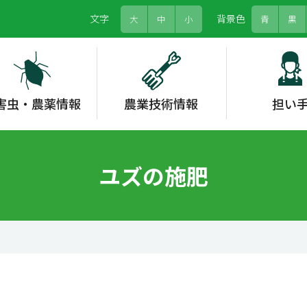
文字
背景色
大
中
小
青
黒
害虫・農薬情報
農業技術情報
担い
農薬情報システム
野菜類
労働力
グリーンフォーカス
農畜産物情報
水稲
果樹
農福連携
情勢報告
各種支援
果樹
お茶
形態情報
土壌肥料
ユズの施肥
省エネルギー対策
高温対策
家庭菜園