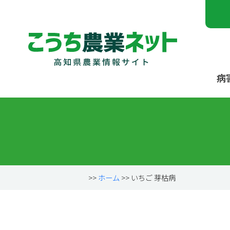
病
>>
ホーム
>> いちご 芽枯病