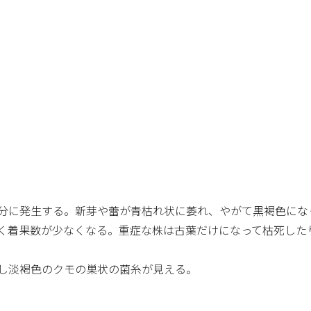
分に発生する。新芽や蕾が青枯れ状に萎れ、やがて黒褐色にな
く着果数が少なくなる。重症な株は古葉だけになって枯死した
し淡褐色のクモの巣状の菌糸が見える。