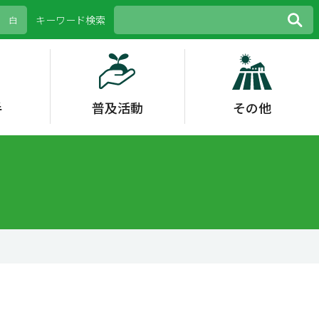
キーワード検索
白
手
普及活動
その他
等
策
野菜
花き
青年農業士・農村女
外部評価
その他
花き
水稲
女性活躍
性リーダー
その他
生理障害
環境保全型農業
スマート農業
IoPプロジェクト