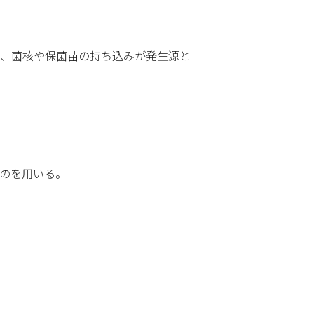
糸、菌核や保菌苗の持ち込みが発生源と
ものを用いる。