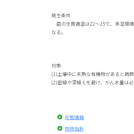
発生条件
菌の生育適温は22～25℃、多湿環
なる。
対策
(1)土壌中に未熟な有機物があると
(2)密植や深植えを避け、かん水量は
形態情報
防除指針