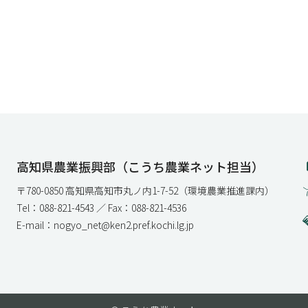
高知県農業振興部（こうち農業ネット担当）
〒780-0850 高知県高知市丸ノ内1-7-52（環境農業推進課内）
Tel：088-821-4543 ／ Fax：088-821-4536
E-mail：nogyo_net@ken2.pref.kochi.lg.jp