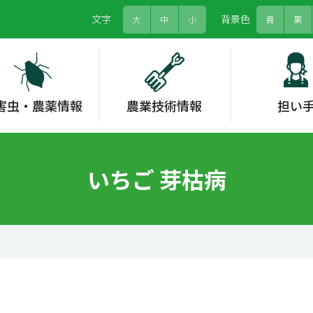
文字
背景色
大
中
小
青
黒
害虫・農薬情報
農業技術情報
担い
農薬情報システム
野菜類
労働力
グリーンフォーカス
農畜産物情報
水稲
果樹
農福連携
情勢報告
各種支援
果樹
お茶
形態情報
土壌肥料
いちご 芽枯病
省エネルギー対策
高温対策
家庭菜園