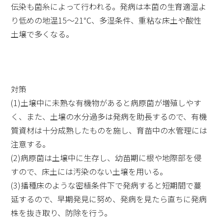
伝染も菌糸によって行われる。発病は本菌の生育適温よ
り低めの地温15～21℃、多湿条件、重粘な床土や酸性
土壌で多くなる。
対策
(1)土壌中に未熟な有機物があると病原菌が増殖しやす
く、また、土壌の水分過多は発病を助長するので、有機
質資材は十分成熟したものを施し、育苗中の水管理には
注意する。
(2)病原菌は土壌中に生存し、幼苗期に根や地際部を侵
すので、床土には汚染のない土壌を用いる。
(3)播種床のような密植条件下で発病すると短期間で蔓
延するので、早期発見に努め、発病を見たら直ちに発病
株を抜き取り、防除を行う。