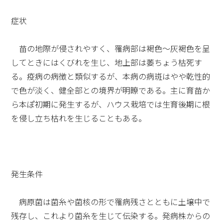
症状
苗の地際が侵されやすく、罹病部は褐色～灰褐色を呈
してときにはくびれを生じ、地上部は萎ちょう枯死す
る。疫病の病徴と類似するが、本病の病斑はやや乾性的
で色が淡く、健全部との境界が明瞭である。主に育苗か
ら本ぽ初期に発生するが、ハウス栽培では生育後期に根
を侵し立ち枯れを生じることもある。
発生条件
病原菌は菌糸や菌核の形で罹病残さとともに土壌中で
残存し、これより菌糸を生じて伝染する。発病株からの